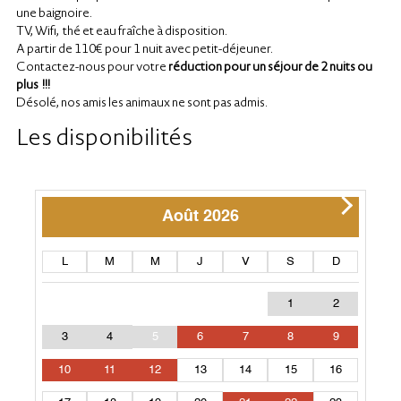
une baignoire.
TV, Wifi,
thé et eau fraîche à disposition.
A partir de 110
€ pour 1 nuit avec petit-déjeuner.
Contactez-nous
pour votre
réduction
pour un séjour de
2 nuits ou
plus !!!
Désolé, nos amis les animaux ne sont pas admis.
Les disponibilités
Août 2026
L
M
M
J
V
S
D
1
2
3
4
5
6
7
8
9
10
11
12
13
14
15
16