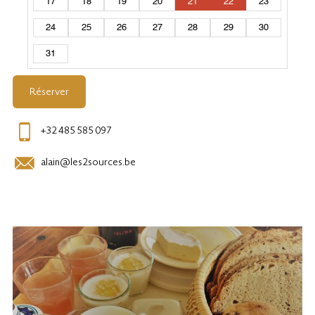
17
18
19
20
21
22
23
24
25
26
27
28
29
30
31
Réserver
+32 485 585 097
alain@les2sources.be