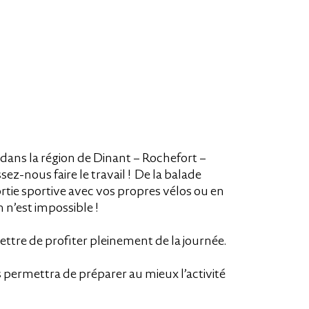
alain@les2sources.be
alain@les2sources.be
alain@les2sources.be
alain@les2sources.be
dans la région de Dinant – Rochefort –
z-nous faire le travail !
De la balade
rtie sportive avec vos propres vélos ou en
n n’est impossible !
tre de profiter pleinement de la journée.
s permettra de préparer au mieux l’activité