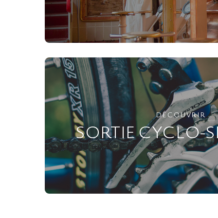
DÉCOUVRIR
SORTIE CYCLO-S