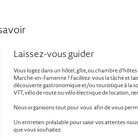
+32 485 585 097
Réserver
+32 485 585 097
Réserver
+32 485 585 097
Réserver
savoir
+32 485 585 097
Réserver
Laissez-vous guider
Vous logez dans un hôtel, gîte, ou chambre d’hôtes 
Marche-en-Famenne ? Facilitez-vous la tâche et laisse
découverte gastronomique et/ou touristique à la so
VTT, vélo de route ou vélo électrique de location, rie
Nous organisons tout pour vous afin de vous permet
Un entretien préalable pour saisir vos attentes nou
que vous souhaitez.